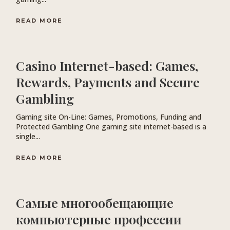
READ MORE
Casino Internet-based: Games,
Rewards, Payments and Secure
Gambling
Gaming site On-Line: Games, Promotions, Funding and
Protected Gambling One gaming site internet-based is a
single...
READ MORE
Самые многообещающие
компьютерные профессии