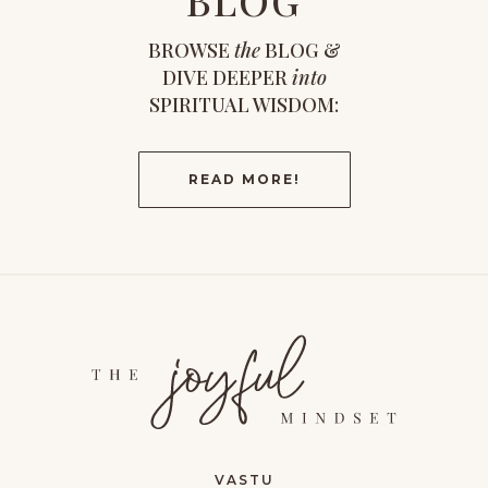
BLOG
BROWSE
the
BLOG &
DIVE DEEPER
into
SPIRITUAL WISDOM:
READ MORE!
VASTU